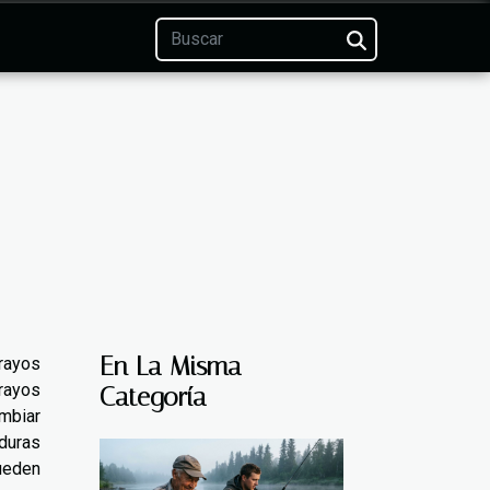
En La Misma
rayos
 rayos
Categoría
ambiar
aduras
ueden