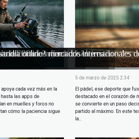
entre paciencia y técnica moderna
 pádel ideal según tu nivel y estilo
ork?
mportantes en Nueva York ?
a privacidad en línea
al máximo los mercados internacionales d
la NBA?
delo adecuado?
ite de CBD
sandía online
5 de marzo de 2025 2:34
e apoya cada vez más en la
El pádel, ese deporte que fus
hasta las apps de
destacado en el corazón de m
ulan en muelles y foros no
se convierte en un paso decis
ntan cómo la paciencia sigue
partido al máximo. En este t
la...