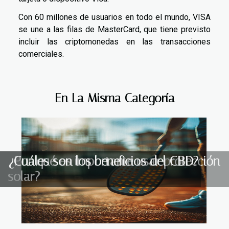
Con 60 millones de usuarios en todo el mundo, VISA
se une a las filas de MasterCard, que tiene previsto
incluir las criptomonedas en las transacciones
comerciales.
En La Misma Categoría
¿Por qué es importante usar protección
¿Cuáles son los beneficios del CBD?
solar?